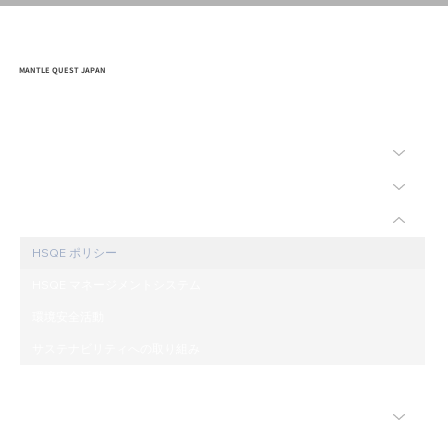
MANTLE QUEST JAPAN
HOME
会社概要
事業内容
環境安全
HSQE ポリシー
HSQE マネージメントシステム
環境安全活動
サステナビリティへの取り組み
入札公募
「ちきゅう」のご紹介